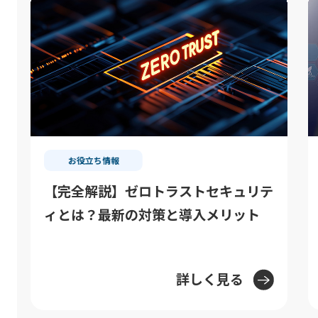
お役立ち情報
【完全解説】ゼロトラストセキュリテ
サ
ィとは？最新の対策と導入メリット
を
「
向
詳しく見る