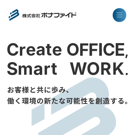
C
O
C
F
F
I
E
t
e
a
e
r
,
S
O
W
R
K
t
m
a
r
.